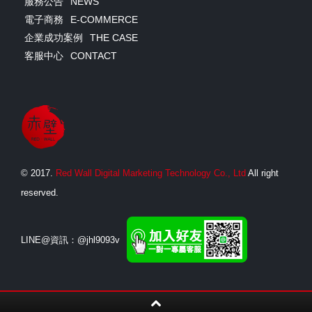
服務公告
NEWS
電子商務
E-COMMERCE
企業成功案例
THE CASE
客服中心
CONTACT
©
2017.
Red Wall Digital Marketing Technology Co., Ltd
All right
reserved.
LINE@資訊：​@jhl9093v